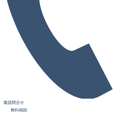
ィスによっては住所での法人登記を許可していなかった
り、登記に追加料金が必要になったりする場合もありま
す。
融資申し込みでは法人の登記事項証明書の提出が求められ
るため、
登記可能な信頼できるオフィス
を選ぶことをおす
すめします。
資金使途と経営方針の明確化
借りた資金を何にどのように使うのか、経営方針と合わせ
て明確に示すことも審査対策の一つです。
例えば設備資金として融資を求めるなら、具体的な機械や
電話問合せ
備品の見積書を用意しておき、金額の妥当性を説明できる
無料相談
ようにします。