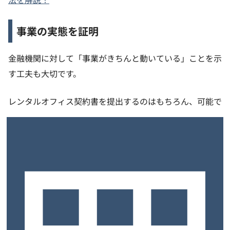
事業の実態を証明
金融機関に対して「事業がきちんと動いている」ことを示
す工夫も大切です。
レンタルオフィス契約書を提出するのはもちろん、可能で
あればオフィス内に社名掲示を行ったり、事業用の固定電
話を引いたりして、
対外的にも事業所の実態を示せるよう
にしておきましょう。
商品やサービスのサンプル、既に得ている受注の契約書や
請求書などがあれば用意し、面談時に事業の進捗を具体的
に説明できるようにします。