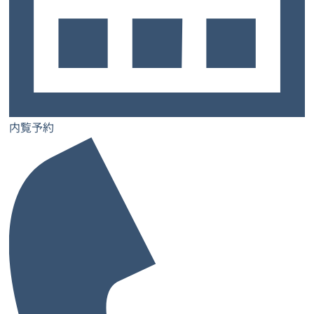
必要に応じて担当者がオフィスを訪問して確認するケース
もあります。事業の実態を裏付ける証拠を揃えることで、
融資担当者に安心感を与えられるでしょう。
レンタルオフィス選び
レンタルオフィスを選択する際は、運営会社の信頼性にも
内覧予約
目を向けましょう。
違法な運営が行われていれば利用者である自社まで疑われ
て審査に悪影響が及ぶ可能性があります。
契約前に運営会社の概要や評判を調べ、健全に運営されて
いるか確認しましょう。
また、法人登記が可能かどうかも重要です。レンタルオフ