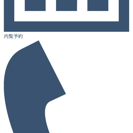
ご契約までの流れ
お知らせ
コラム
内覧予約
お問い合わせ
士業特設ページ
サロン特設ページ
内覧予約
レンタルオフィス
レンタルオフィス一覧・検索
お気に入り一覧
閲覧履歴一覧
都道府県から探す
大阪府
兵庫県
奈良県
京都府
愛媛県
和歌山県
大阪府の市から探す
大阪市
堺市
池田市
泉佐野市
吹田市
高槻市
豊中市
寝屋川市
枚方市
東大阪市
藤井寺市