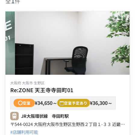
1
全
件
大阪府 大阪市 生野区
Re:ZONE 天王寺寺田町01
¥34,650～
¥36,300～
空室
空室予定あり
JR大阪環状線 寺田町駅
〒544-0024 大阪府大阪市生野区生野西２丁目１-３３ 近畿駅前ビル ２Ｆ ３Ｆ
#店舗利用可能