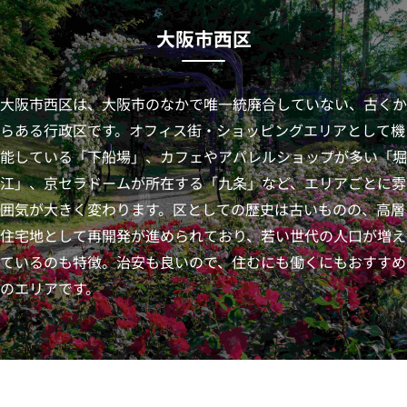
大阪市西区
大阪市西区は、大阪市のなかで唯一統廃合していない、古くか
らある行政区です。オフィス街・ショッピングエリアとして機
能している「下船場」、カフェやアパレルショップが多い「堀
江」、京セラドームが所在する「九条」など、エリアごとに雰
囲気が大きく変わります。区としての歴史は古いものの、高層
住宅地として再開発が進められており、若い世代の人口が増え
ているのも特徴。治安も良いので、住むにも働くにもおすすめ
のエリアです。