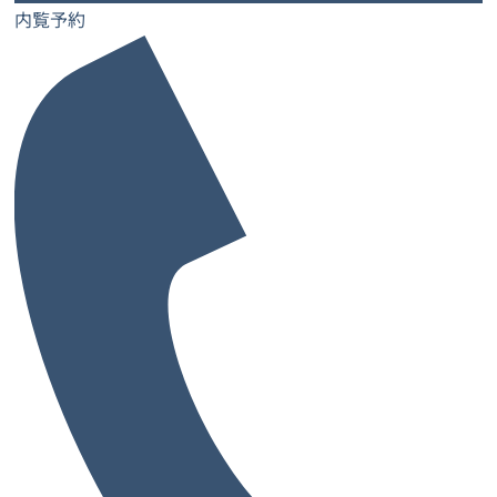
内覧予約
レンタルオフィス
レンタルオフィス一覧・検索
お気に入り一覧
閲覧履歴一覧
都道府県から探す
大阪府
兵庫県
奈良県
京都府
愛媛県
和歌山県
大阪府の市から探す
大阪市
堺市
池田市
泉佐野市
吹田市
高槻市
豊中市
寝屋川市
枚方市
東大阪市
藤井寺市
大阪市の区から探す
中央区
北区
西区
東淀川区
都島区
阿倍野区
鶴見区
淀川区
港区
福島区