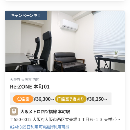
キャンペーン中！
大阪府 大阪市 西区
Re:ZONE 本町01
¥36,300～
¥30,250～
空室
空室予定あり
大阪メトロ四ツ橋線 本町駅
〒550-0012 大阪府大阪市西区立売堀１丁目６-１３ 天祥ビル ２号館 ２Ｆ ３Ｆ ４Ｆ
#24h365日利用可
#店舗利用可能