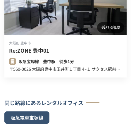
残り3部屋
大阪府 豊中市
Re:ZONE 豊中01
阪急宝塚線 豊中駅 徒歩1分
〒560-0026 大阪府豊中市玉井町１丁目４-１ サクセス駅前ビル ２Ｆ ３Ｆ
同じ路線にあるレンタルオフィス
阪急電車宝塚線