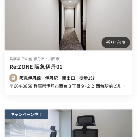
残り1部屋
兵庫県 その他(伊丹市・川西市)
Re:ZONE 阪急伊丹01
阪急伊丹線 伊丹駅 南出口 徒歩1分
〒664-0858 兵庫県伊丹市西台３丁目９-２２ 西台駅前ビル ２０８号室 ２Ｆ
キャンペーン中！