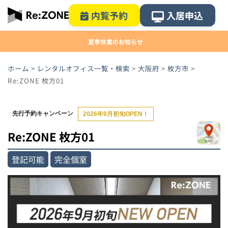
内覧予約
入居申込
夏季休業のお知らせ
ホーム
>
レンタルオフィス一覧・検索
>
大阪府
>
枚方市
>
Re:ZONE 枚方01
先行予約キャンペーン
2026年9月初旬OPEN！
Re:ZONE 枚方01
登記可能
完全個室