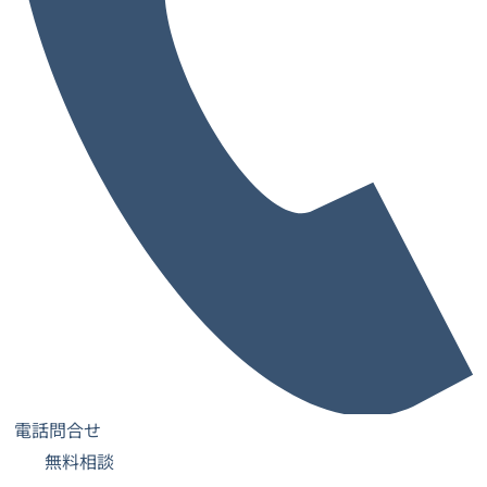
Re:ZONE 枚方01
京阪本線「枚方市駅」10番出口 徒歩2分 (160m)
〒573-0032 大阪府枚方市岡東町２２番９号 adoucir ２Ｆ
先行予約キャンペーン
2026年8月初旬OPEN
大阪府 吹田市
電話問合せ
Re:ZONE 江坂02
無料相談
大阪メトロ 御堂筋線 「江坂駅」 7番出口 徒歩3分 (220m)