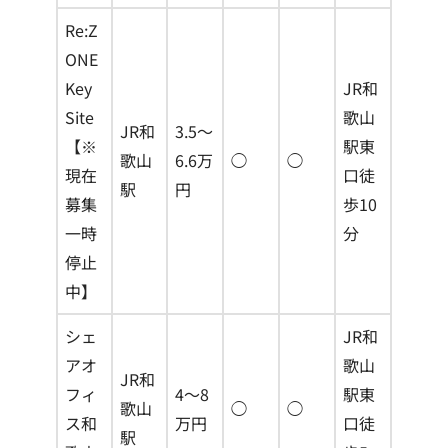
Re:Z
ONE
Key
JR和
Site
歌山
JR和
3.5〜
【※
駅東
歌山
6.6万
◯
◯
現在
口徒
駅
円
募集
歩10
一時
分
停止
中】
シェ
JR和
アオ
歌山
JR和
フィ
4〜8
駅東
歌山
◯
◯
ス和
万円
口徒
駅