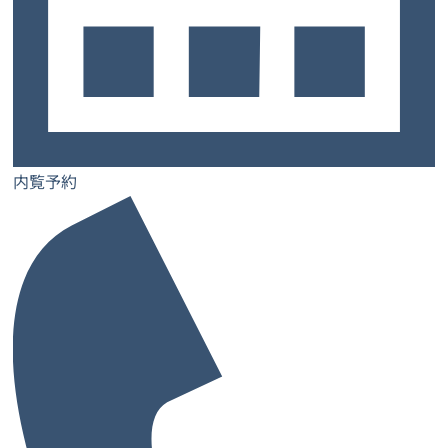
2026年8月下旬OPEN！
大阪府 堺市
Re:ZONE 鳳01
JR 阪和線「鳳駅」西出口 徒歩5分 (350m)
〒593-8327 大阪府堺市西区鳳中町２丁２４番 岸田ビル ３F
内覧予約
先行予約キャンペーン
2026年9月初旬OPEN！
大阪府 枚方市