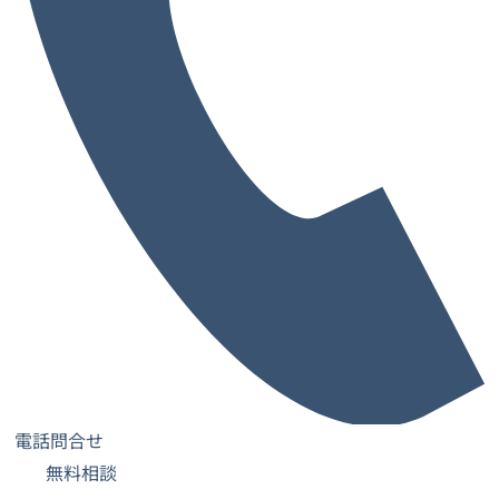
レンタルオフィス一覧・検索
お気に入り一覧
閲覧履歴一覧
都道府県から探す
大阪府
兵庫県
奈良県
京都府
愛媛県
和歌山県
大阪府の市から探す
大阪市
堺市
池田市
泉佐野市
吹田市
高槻市
豊中市
寝屋川市
枚方市
東大阪市
藤井寺市
大阪市の区から探す
中央区
北区
西区
東淀川区
都島区
阿倍野区
鶴見区
淀川区
港区
福島区
電話問合せ
無料相談
生野区
天王寺区
城東区