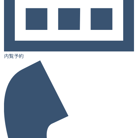
9:00～18:00（土日祝を除く）
内覧予約
サービスについて
トップ
お客様の声
よくあるご質問
ご契約までの流れ
お知らせ
コラム
内覧予約
お問い合わせ
士業特設ページ
サロン特設ページ
レンタルオフィス