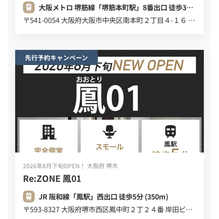
大阪メトロ 堺筋線「堺筋本町駅」8番出口 徒歩3分 (220m)
〒541-0054 大阪府大阪市中央区南本町２丁目４-１６ デビスビル ６Ｆ ７Ｆ
先行予約キャンペーン
2026年8月下旬OPEN！
大阪府 堺市
Re:ZONE 鳳01
JR 阪和線「鳳駅」西出口 徒歩5分 (350m)
〒593-8327 大阪府堺市西区鳳中町２丁２４番 岸田ビル ３F