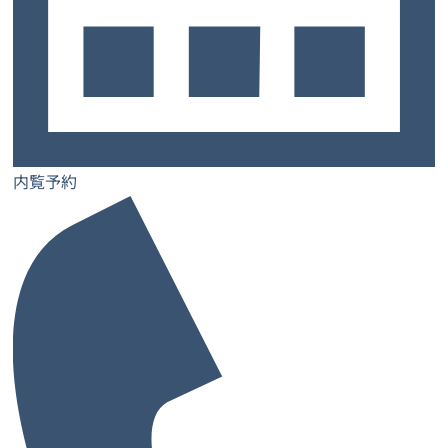
2026年9月中旬OPEN！
大阪府 中央区
内覧予約
Re:ZONE 堺筋本町03
大阪メトロ 堺筋線「堺筋本町駅」8番出口 徒歩3分 (220m)
〒541-0054 大阪府大阪市中央区南本町２丁目４-１６ デビスビル ６Ｆ ７Ｆ
先行予約キャンペーン