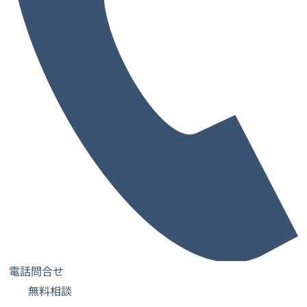
2026年8月下旬OPEN！
大阪府 堺市
Re:ZONE 鳳01
JR 阪和線「鳳駅」西出口 徒歩5分 (350m)
〒593-8327 大阪府堺市西区鳳中町２丁２４番 岸田ビル ３F
先行予約キャンペーン
電話問合せ
無料相談