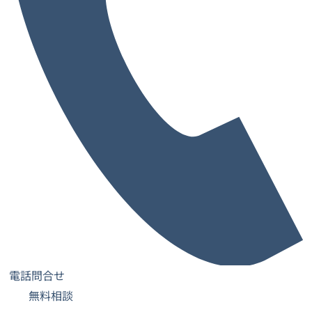
サービスについて
トップ
お客様の声
よくあるご質問
ご契約までの流れ
お知らせ
コラム
内覧予約
お問い合わせ
士業特設ページ
サロン特設ページ
レンタルオフィス
レンタルオフィス一覧・検索
お気に入り一覧
閲覧履歴一覧
電話問合せ
都道府県から探す
無料相談
大阪府
兵庫県
奈良県
京都府
愛媛県