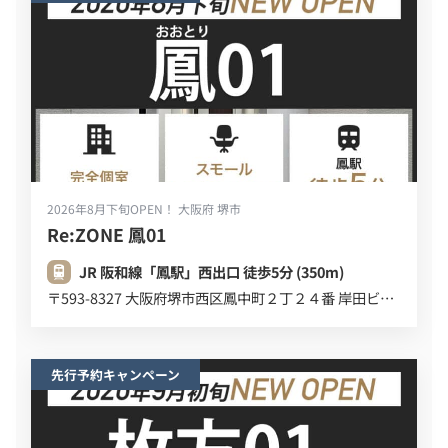
2026年8月下旬OPEN！
大阪府 堺市
Re:ZONE 鳳01
JR 阪和線「鳳駅」西出口 徒歩5分 (350m)
〒593-8327 大阪府堺市西区鳳中町２丁２４番 岸田ビル ３F
先行予約キャンペーン