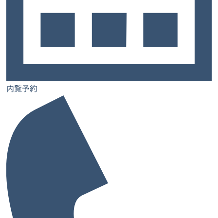
CONTACT
お問い合わせ
レンタルオフィスへの内覧や
ご不明点などお気軽にお問い合わせください
内覧予
お問い合わ
LINE無料相
約
せ
談
内覧予約
お電話でのお問い合わせはこちらから
0120-435-022
9:00～18:00（土日祝を除く）