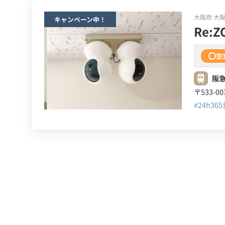
大阪府 大
キャンペーン中！
Re:Z
空
阪急
#24h36