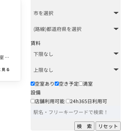
賃料
〒533-0031 大阪府大阪市東淀川区西淡路５丁目１-１ コミューズ新大阪 ２０４号室 ２Ｆ
と見る
空室あり
空き予定
満室
設備
店舗利用可能
24h365日利用可