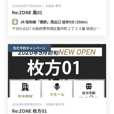
2026年8月下旬OPEN！
大阪府 堺市
Re:ZONE 鳳01
JR 阪和線「鳳駅」西出口 徒歩5分 (350m)
〒593-8327 大阪府堺市西区鳳中町２丁２４番 岸田ビル ３F
先行予約キャンペーン
2026年9月初旬OPEN！
大阪府 枚方市
Re:ZONE 枚方01