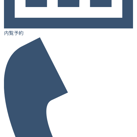
ご契約までの流れ
お知らせ
コラム
内覧予約
お問い合わせ
士業特設ページ
サロン特設ページ
内覧予約
レンタルオフィス
レンタルオフィス一覧・検索
お気に入り一覧
閲覧履歴一覧
都道府県から探す
大阪府
兵庫県
奈良県
京都府
愛媛県
和歌山県
大阪府の市から探す
大阪市
堺市
池田市
泉佐野市
吹田市
高槻市
豊中市
寝屋川市
枚方市
東大阪市
藤井寺市