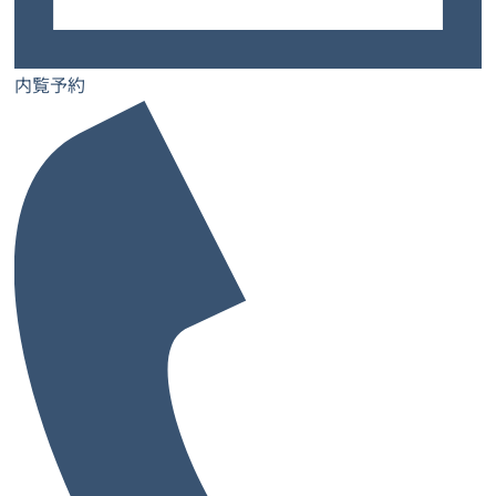
内覧予約
お問い合わせ
士業特設ページ
サロン特設ページ
内覧予約
レンタルオフィス
レンタルオフィス一覧・検索
お気に入り一覧
閲覧履歴一覧
都道府県から探す
大阪府
兵庫県
奈良県
京都府
愛媛県
和歌山県
大阪府の市から探す
大阪市
堺市
池田市
泉佐野市
吹田市
高槻市
豊中市
寝屋川市
枚方市
東大阪市
藤井寺市
大阪市の区から探す