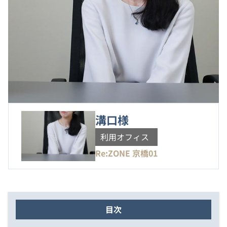
溝口様
利用オフィス
Re:ZONE 京橋01
目次