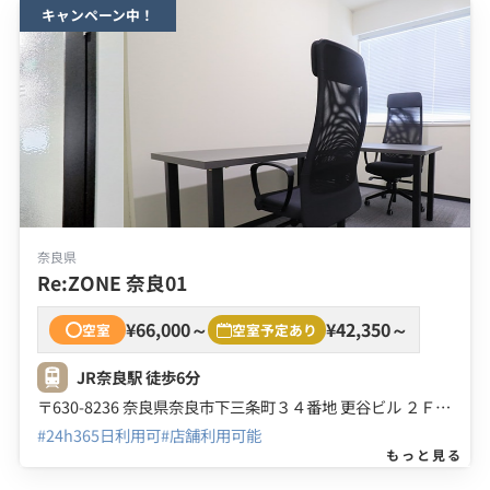
キャンペーン中！
奈良県
Re:ZONE 奈良01
¥66,000～
¥42,350～
空室
空室予定あり
JR奈良駅 徒歩6分
〒630-8236 奈良県奈良市下三条町３４番地 更谷ビル ２Ｆ ３Ｆ ４Ｆ
#24h365日利用可
#店舗利用可能
もっと見る