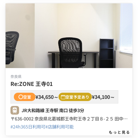
奈良県
Re:ZONE 王寺01
¥34,650～
¥34,100～
空室
空室予定あり
JR大和路線 王寺駅 南口 徒歩3分
〒636-0002 奈良県北葛城郡王寺町王寺２丁目８-２５ 田中愛ビル １５号館 ２Ｆ ４Ｆ
#24h365日利用可
#店舗利用可能
もっと見る