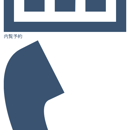
ご契約までの流れ
お知らせ
コラム
内覧予約
お問い合わせ
士業特設ページ
サロン特設ページ
内覧予約
レンタルオフィス
レンタルオフィス一覧・検索
お気に入り一覧
閲覧履歴一覧
都道府県から探す
大阪府
兵庫県
奈良県
京都府
愛媛県
和歌山県
大阪府の市から探す
大阪市
堺市
池田市
泉佐野市
吹田市
高槻市
豊中市
寝屋川市
枚方市
東大阪市
藤井寺市