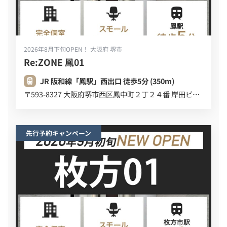
2026年8月下旬OPEN！
大阪府 堺市
Re:ZONE 鳳01
JR 阪和線「鳳駅」西出口 徒歩5分 (350m)
〒593-8327 大阪府堺市西区鳳中町２丁２４番 岸田ビル ３F
先行予約キャンペーン