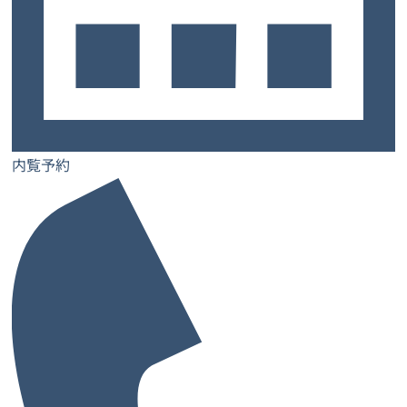
サービスについて
トップ
お客様の声
よくあるご質問
ご契約までの流れ
お知らせ
コラム
内覧予約
お問い合わせ
士業特設ページ
サロン特設ページ
内覧予約
レンタルオフィス
レンタルオフィス一覧・検索
お気に入り一覧
閲覧履歴一覧
都道府県から探す
大阪府
兵庫県
奈良県
京都府
愛媛県
和歌山県
大阪府の市から探す
大阪市
堺市
池田市
泉佐野市
吹田市