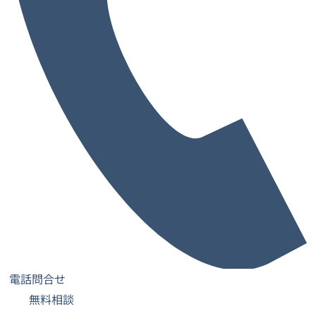
高槻市
豊中市
寝屋川市
枚方市
東大阪市
藤井寺市
大阪市の区から探す
中央区
北区
西区
東淀川区
都島区
阿倍野区
鶴見区
淀川区
港区
福島区
生野区
天王寺区
城東区
兵庫県の市から探す
神戸市
その他(伊丹市・川西市)
ビルオーナー様へ・物件募集
会社概要
プライバシーポリシー
©K-FIRST
電話問合せ
無料相談