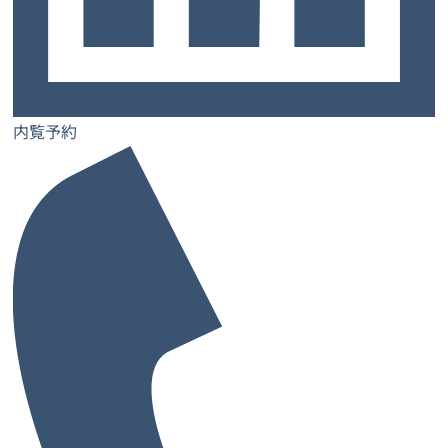
トップ
お客様の声
よくあるご質問
ご契約までの流れ
お知らせ
コラム
内覧予約
お問い合わせ
士業特設ページ
サロン特設ページ
内覧予約
レンタルオフィス
レンタルオフィス一覧・検索
お気に入り一覧
閲覧履歴一覧
都道府県から探す
大阪府
兵庫県
奈良県
京都府
愛媛県
和歌山県
大阪府の市から探す
大阪市
堺市
池田市
泉佐野市
吹田市
高槻市
豊中市
寝屋川市
枚方市
東大阪市
藤井寺市