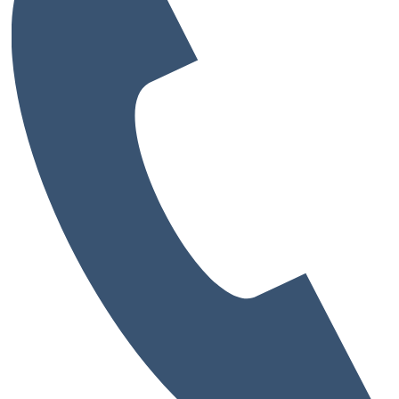
大阪府
兵庫県
奈良県
京都府
愛媛県
和歌山県
大阪府の市から探す
大阪市
堺市
池田市
泉佐野市
吹田市
高槻市
豊中市
寝屋川市
枚方市
東大阪市
藤井寺市
大阪市の区から探す
中央区
北区
西区
東淀川区
都島区
阿倍野区
鶴見区
淀川区
港区
福島区
生野区
天王寺区
城東区
兵庫県の市から探す
神戸市
その他(伊丹市・川西市)