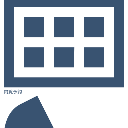
サービスについて
トップ
お客様の声
よくあるご質問
ご契約までの流れ
お知らせ
コラム
内覧予約
お問い合わせ
士業特設ページ
サロン特設ページ
内覧予約
レンタルオフィス
レンタルオフィス一覧・検索
お気に入り一覧
閲覧履歴一覧
都道府県から探す