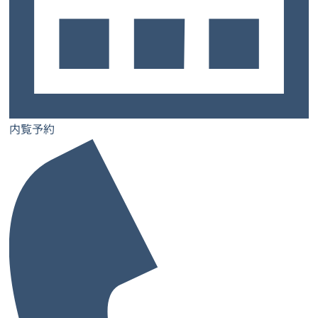
内覧予約
2026年8月初旬OPEN
大阪府 吹田市
Re:ZONE 江坂02
大阪メトロ 御堂筋線 「江坂駅」 7番出口 徒歩3分 (220m)
〒564-0052 大阪府吹田市広芝町４番３２号 大和ビル ６Ｆ