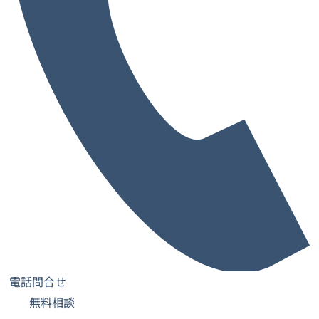
CONTACT
お問い合わせ
レンタルオフィスへの内覧や
ご不明点などお気軽にお問い合わせください
内覧予
お問い合わ
LINE無料相
約
せ
談
お電話でのお問い合わせはこちらから
0120-435-022
電話問合せ
無料相談
9:00～18:00（土日祝を除く）