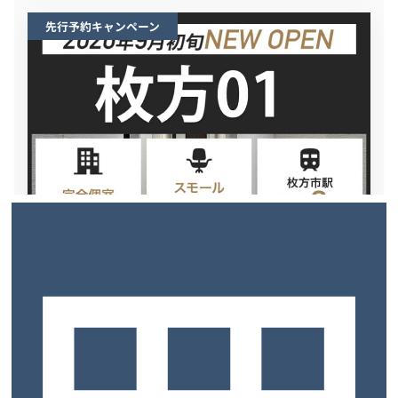
先行予約キャンペーン
2026年9月初旬OPEN！
大阪府 枚方市
Re:ZONE 枚方01
京阪本線「枚方市駅」10番出口 徒歩2分 (160m)
〒573-0032 大阪府枚方市岡東町２２番９号 adoucir ２Ｆ
先行予約キャンペーン