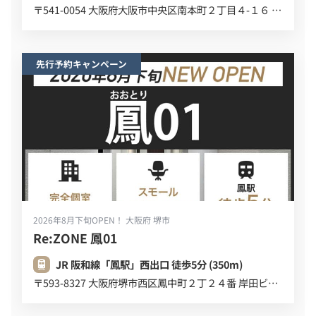
〒541-0054 大阪府大阪市中央区南本町２丁目４-１６ デビスビル ６Ｆ ７Ｆ
先行予約キャンペーン
2026年8月下旬OPEN！
大阪府 堺市
Re:ZONE 鳳01
JR 阪和線「鳳駅」西出口 徒歩5分 (350m)
〒593-8327 大阪府堺市西区鳳中町２丁２４番 岸田ビル ３F