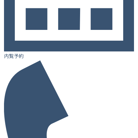
か1つの役割に関係するケースが多いはずです。肩書きご
とに名刺を作成して、相手に合わせて使い分けることが望
ましいでしょう。
名刺の住所を英語表記にしたい場合の方法
は？
内覧予約
海外のクライアント用など、英語表記の名刺を作っておく
と便利な場合があります。名刺単体でなくても、日本語表
記の名刺の裏面に、英語表記を印字する方法も有効です。
英語の名刺に記載する情報は、基本的に日本語をローマ字
読みに変換します。氏名は名前、名字の順で記載し、住所
は狭い地域から郵便番号、国までを使います。電話番号
は、最初の0の代わりに+81を付けることで、国際電話用
の番号になります。