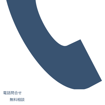
名刺の住所を変更する際シールは使ってい
い？
名刺の住所を変更する際に、訂正シールを貼り付けても問
題ありません。ただ、修正テープを使って書き換えるよ
り、正しい情報を印字したラベルシールだと仕上がりがき
れいで、ビジネスマナー的にも無難です。また、変更作業
が簡単なので短時間で効率的に完了します。
住所など名刺に記載されている情報を変更する場合は、時
間的な余裕と変更する内容の重要性によって適したやり方
は変わります。時間がない場合は手書きでも構いません
電話問合せ
が、手渡しする相手に一言謝罪の念を添えるのがビジネス
無料相談
マナーです。