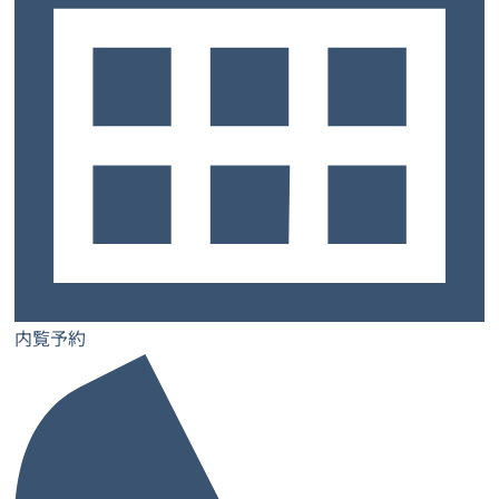
サービスについて
トップ
お客様の声
よくあるご質問
ご契約までの流れ
お知らせ
コラム
内覧予約
お問い合わせ
士業特設ページ
サロン特設ページ
内覧予約
レンタルオフィス
レンタルオフィス一覧・検索
お気に入り一覧
閲覧履歴一覧
都道府県から探す
大阪府
兵庫県
奈良県
京都府
愛媛県