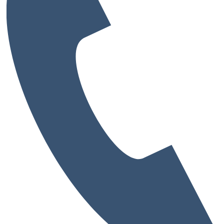
和歌山県
大阪府の市から探す
大阪市
堺市
池田市
泉佐野市
吹田市
高槻市
豊中市
寝屋川市
枚方市
東大阪市
藤井寺市
大阪市の区から探す
中央区
北区
西区
東淀川区
都島区
阿倍野区
鶴見区
淀川区
港区
福島区
生野区
天王寺区
城東区
兵庫県の市から探す
神戸市
その他(伊丹市・川西市)
ビルオーナー様へ・物件募集
会社概要