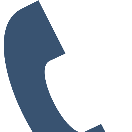
レンタルオフィス一覧・検索
お気に入り一覧
閲覧履歴一覧
都道府県から探す
大阪府
兵庫県
奈良県
京都府
愛媛県
和歌山県
大阪府の市から探す
大阪市
堺市
池田市
泉佐野市
吹田市
高槻市
豊中市
寝屋川市
枚方市
東大阪市
藤井寺市
大阪市の区から探す
中央区
北区
西区
東淀川区
都島区
阿倍野区
鶴見区
淀川区
港区
福島区
生野区
天王寺区
城東区