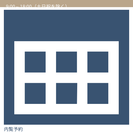
9:00～18:00（土日祝を除く）
サービスについて
トップ
お客様の声
よくあるご質問
ご契約までの流れ
お知らせ
コラム
内覧予約
お問い合わせ
士業特設ページ
サロン特設ページ
内覧予約
レンタルオフィス