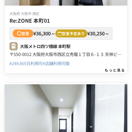
大阪府 大阪市 西区
Re:ZONE 本町01
¥36,300～
¥30,250～
空室
空室予定あり
大阪メトロ四ツ橋線 本町駅
〒550-0012 大阪府大阪市西区立売堀１丁目６-１３ 天祥ビル ２号館 ２Ｆ ３Ｆ ４Ｆ
#24h365日利用可
#店舗利用可能
もっと見る