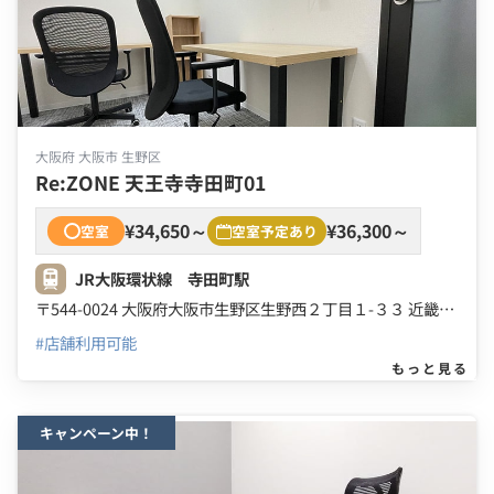
大阪府 大阪市 生野区
Re:ZONE 天王寺寺田町01
¥34,650～
¥36,300～
空室
空室予定あり
JR大阪環状線 寺田町駅
〒544-0024 大阪府大阪市生野区生野西２丁目１-３３ 近畿駅前ビル ２Ｆ ３Ｆ
#店舗利用可能
もっと見る
キャンペーン中！