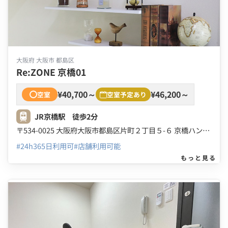
大阪府 大阪市 都島区
Re:ZONE 京橋01
¥40,700～
¥46,200～
空室
空室予定あり
JR京橋駅 徒歩2分
〒534-0025 大阪府大阪市都島区片町２丁目５-６ 京橋ハンエイビル ３Ｆ ４Ｆ
#24h365日利用可
#店舗利用可能
もっと見る