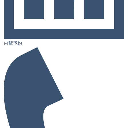
トップ
お客様の声
よくあるご質問
ご契約までの流れ
お知らせ
コラム
内覧予約
お問い合わせ
士業特設ページ
サロン特設ページ
内覧予約
レンタルオフィス
レンタルオフィス一覧・検索
お気に入り一覧
閲覧履歴一覧
都道府県から探す
大阪府
兵庫県
奈良県
京都府
愛媛県
和歌山県
大阪府の市から探す
大阪市
堺市
池田市
泉佐野市
吹田市
高槻市
豊中市
寝屋川市
枚方市