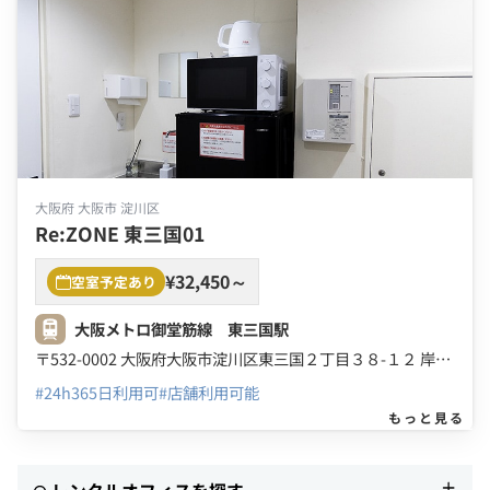
大阪府 大阪市 淀川区
Re:ZONE 東三国01
¥32,450～
空室予定あり
大阪メトロ御堂筋線 東三国駅
〒532-0002 大阪府大阪市淀川区東三国２丁目３８-１２ 岸本第三ビル ３Ｆ
#24h365日利用可
#店舗利用可能
もっと見る