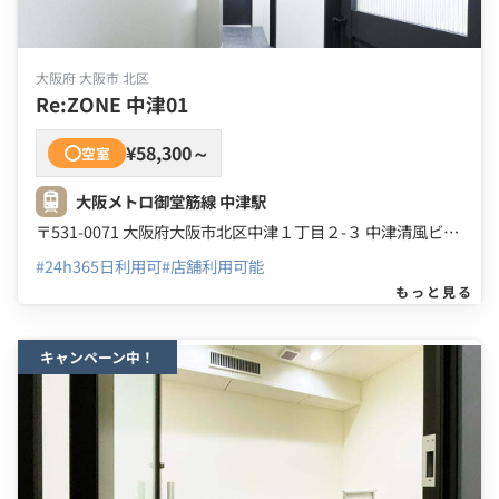
大阪府 大阪市 北区
Re:ZONE 中津01
¥58,300～
空室
大阪メトロ御堂筋線 中津駅
〒531-0071 大阪府大阪市北区中津１丁目２-３ 中津清風ビル ２Ｆ ３Ｆ ４Ｆ ５Ｆ
#24h365日利用可
#店舗利用可能
もっと見る
キャンペーン中！