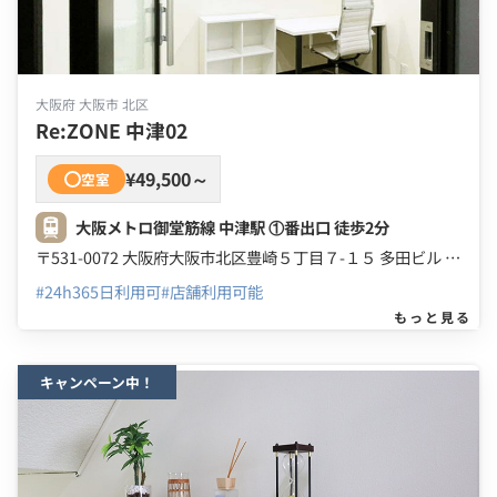
大阪府 大阪市 北区
Re:ZONE 中津02
¥49,500～
空室
大阪メトロ御堂筋線 中津駅 ①番出口 徒歩2分
〒531-0072 大阪府大阪市北区豊崎５丁目７-１５ 多田ビル ２Ｆ ３Ｆ
#24h365日利用可
#店舗利用可能
もっと見る
キャンペーン中！